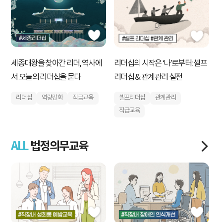
세종대왕을 찾아간 리더, 역사에
검
리더십의 시작은 ‘나’로부터: 셀프
서 오늘의 리더십을 묻다
R
리더십 & 관계관리 실전
리더십
역량강화
직급교육
셀프리더십
관계관리
직급교육
ALL
법정의무교육