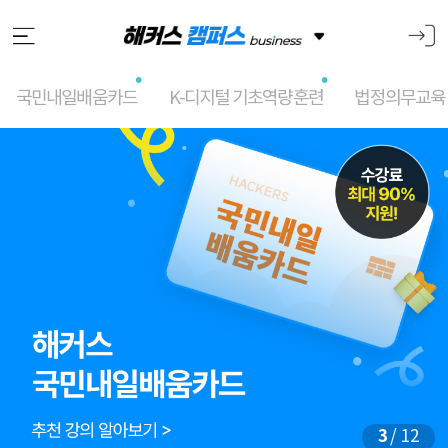
국민내일배움카드
K-디지털 기초역량훈련
법정의무교육
메
인
슬
라
이
드
3
/ 12