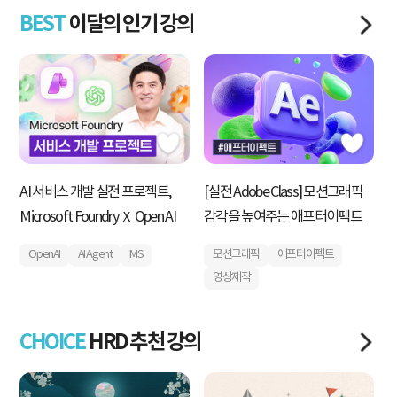
BEST
이달의 인기 강의
AI 서비스 개발 실전 프로젝트,
[실전 Adobe Class] 모션그래픽
내
Microsoft Foundry Ｘ Open AI
감각을 높여주는 애프터이펙트
획
운
OpenAI
AI Agent
MS
모션그래픽
애프터이펙트
영상제작
CHOICE
HRD 추천 강의