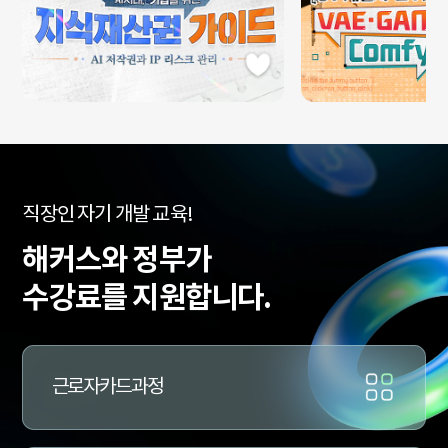
수
직장인 자기 개발 교육!
강
료
해커스와 정부가
지
원
수강료를 지원합니다.
과
정
문
의
근로자카드과정